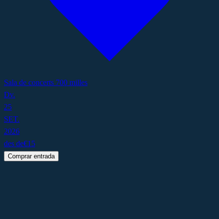
Sala de concerts 700 milles
Dv.
25
SET.
2026
des de
€
15
Comprar entrada